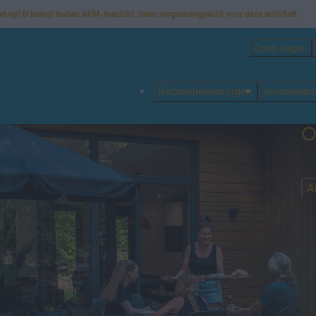
et op! U belegt buiten AFM-toezicht. Geen vergunningplicht voor deze activiteit.
Open dagen
Recreatiewoningen
Investere
O
Op 
A