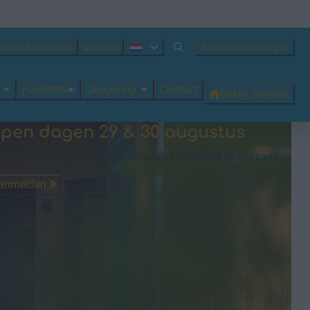
Afspraak maken
Verhuur
Brochure aanvragen
n
Faciliteiten
Omgeving
Contact
Bekijk aanbod
pen dagen 29 & 30 augustus
zoek naar een tweede thuis in de natuur? Kom langs op ons park!
anmelden