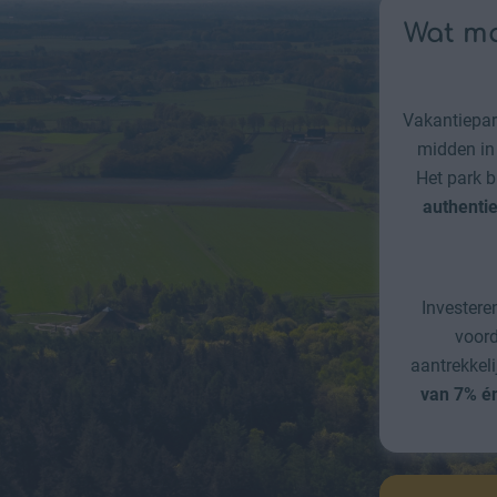
Wat ma
Vakantiepar
midden in 
Het park b
authenti
Investere
voord
aantrekkel
van 7% én