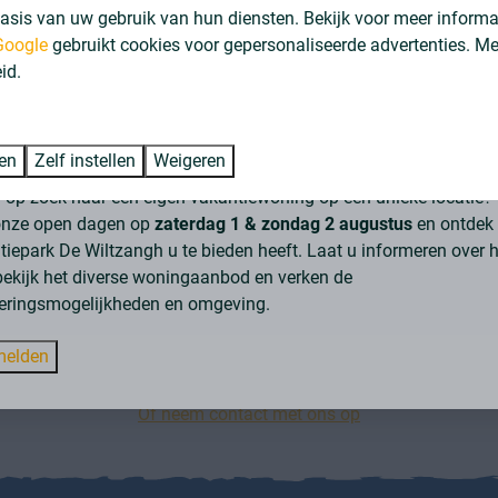
asis van uw gebruik van hun diensten. Bekijk voor meer informa
bod vakantiewoningen, geschikt voor eigen
Google
gebruikt cookies voor gepersonaliseerde advertenties. M
id.
oek de open dagen op 1 & 2 august
igen recreatiewoning middenin de natuur
ren
Zelf instellen
Weigeren
u op zoek naar een eigen vakantiewoning op een unieke locatie
Groeneborg Lodge | 6
onze open dagen op
zaterdag 1 & zondag 2 augustus
en ontdek
Meer
personen
iepark De Wiltzangh u te bieden heeft. Laat u informeren over h
bekijk het diverse woningaanbod en verken de
teringsmogelijkheden en omgeving.
Plan een vrijblijvende afspraak
elden
Of neem contact met ons op