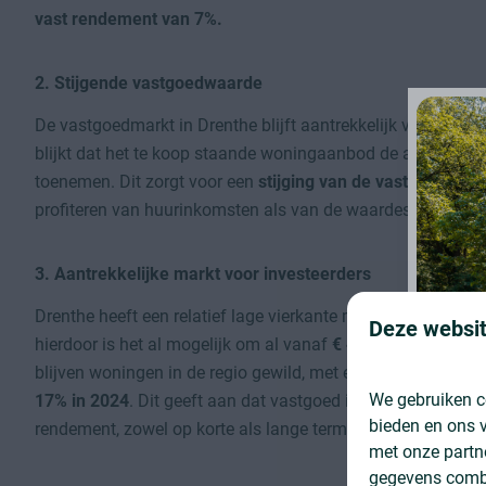
vast rendement van 7%.
2. Stijgende vastgoedwaarde
De vastgoedmarkt in Drenthe blijft aantrekkelijk voor invest
blijkt dat het te koop staande woningaanbod de afgelopen twe
toenemen. Dit zorgt voor een
stijging van de vastgoedwaar
profiteren van huurinkomsten als van de waardestijging v
3. Aantrekkelijke markt voor investeerders
Drenthe heeft een relatief lage vierkante meterprijs in verg
Deze websit
hierdoor is het al mogelijk om al vanaf
€ 49.500,-
excl. btw
blijven woningen in de regio gewild, met een stijging van h
We gebruiken c
17% in 2024
. Dit geeft aan dat vastgoed in Drenthe een so
bieden en ons v
rendement, zowel op korte als lange termijn.
met onze partn
gegevens combi