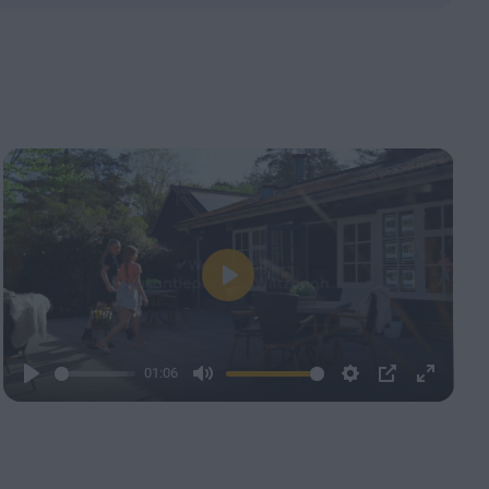
Play
01:06
Play
Mute
Settings
PIP
Enter
fullscre