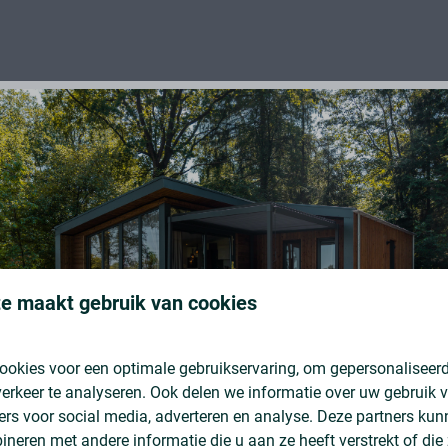
eerders. Uit de laatste cijfers van de NVM
e jaar is gedaald, terwijl de vraag wél blijft
de op lange termijn
, zodat u zowel kunt
an uw woning.
elijking met andere regio's in Nederland, mede
e maakt gebruik van cookies
bij ons een vakantiehuis te kopen. Daarnaast
et aantal overbiedingen
van 10% in 2023 naar
ookies voor een optimale gebruikservaring, om gepersonaliseerd
lide
investering
is, met een goede kans op
erkeer te analyseren. Ook delen we informatie over uw gebruik v
ers voor social media, adverteren en analyse. Deze partners ku
neren met andere informatie die u aan ze heeft verstrekt of die