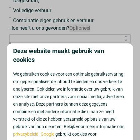
toegestaan)
Volledige verhuur
Combinatie eigen gebruik en verhuur
Hoe heeft u ons gevonden?
Optioneel
Ja, ik wil me aanmelden voor de nieuwsbrief
Deze website maakt gebruik van
Downloaden
cookies
Beveiligd door reCaptcha,
privacybeleid
en
servicevoorwaarden
zijn van
toepassing.
We gebruiken cookies voor een optimale gebruikservaring,
Brochure vakantiepark De
om gepersonaliseerde inhoud te bieden en ons verkeer te
Wiltzangh
analyseren. Ook delen we informatie over uw gebruik van
onze site met onze partners voor social media, adverteren
en analyse. Deze partners kunnen deze gegevens
Over Vakantiepark De Wiltzangh
combineren met andere informatie die u aan ze heeft
verstrekt of die ze hebben verzameld op basis van uw
Ontdek alle faciliteiten
gebruik van hun diensten. Bekijk voor meer informatie ons
Maak kennis met de omgeving
privacybeleid
.
Google
gebruikt cookies voor
Informatie over de verschillende