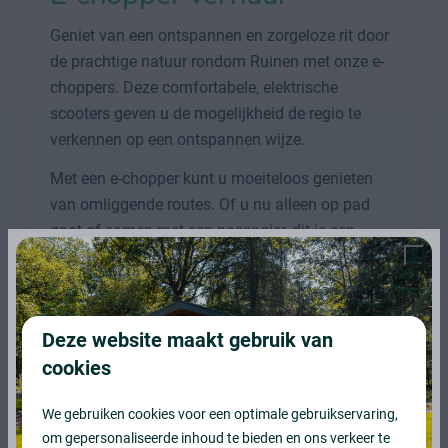
Geniet van een ontspannen en zorgeloze rit door
de prachtige natuur rondom Ruinen met onze e-
choppers. Deze comfortabele, elektrische
scooters geven u de mogelijkheid de regio te
verkennen op een ontspannen wijze.
Met een e-chopper kunt u moeiteloos genieten
van omliggende routes. Of u nu alleen op pad
gaat of samen met een passagier, dit is een
ideale manier om de omgeving op een
ontspannen en milieuvriendelijke manier te
ontdekken.
Deze website maakt gebruik van
cookies
We gebruiken cookies voor een optimale gebruikservaring,
om gepersonaliseerde inhoud te bieden en ons verkeer te