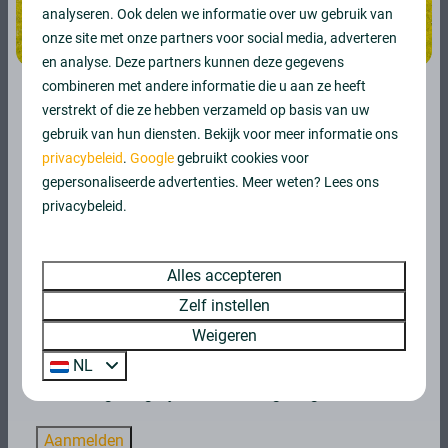
analyseren. Ook delen we informatie over uw gebruik van
onze site met onze partners voor social media, adverteren
en analyse. Deze partners kunnen deze gegevens
combineren met andere informatie die u aan ze heeft
verstrekt of die ze hebben verzameld op basis van uw
Bezoek de open dagen op 1 &
gebruik van hun diensten. Bekijk voor meer informatie ons
2 augustus
privacybeleid
.
Google
gebruikt cookies voor
gepersonaliseerde advertenties. Meer weten? Lees ons
Minigolf
Een eigen recreatiewoning middenin de natuur
privacybeleid.
Ook kunt u genieten van een potje minigolf
Bent u op zoek naar een eigen vakantiewoning op
zonder het park te verlaten. Deze activiteit biedt
een unieke locatie? Kom naar onze open dagen op
Alles accepteren
vermaak voor alle leeftijden en is een ideale
zaterdag 1 & zondag 2 augustus
en ontdek wat
Zelf instellen
manier om samen tijd door te brengen. Of u nu
Vakantiepark De Wiltzangh u te bieden heeft. Laat u
Weigeren
met familie, vrienden of collega’s bent.
informeren over het park, bekijk het diverse
NL
woningaanbod en verken de
Voor onze vakantiegasten is het gebruik van de
investeringsmogelijkheden en omgeving.
minigolfbaan geheel gratis. Clubs, geschikt voor
zowel kinderen als volwassenen, zijn
Aanmelden