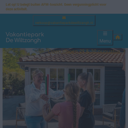
Let op! U belegt buiten AFM-toezicht. Geen vergunningplicht voor
deze activiteit.
verkoop@vakantieparkdewiltzangh.nl
Menu
Open dagen 29 & 30 augustus